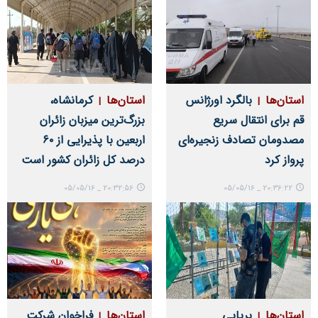
استان‌ها
بالگرد اورژانس
استان‌ها
کرمانشاه،
قم برای انتقال سریع
بزرگ‌ترین میزبان زائران
مصدومان تصادف زنجیره‌ای
اربعین با پذیرایی از ۶۰
پرواز کرد
درصد کل زائران کشور است
20:32:56 _ 05/05/16
20:36:22 _ 05/05/16
استان‌ها
برپایی
استان‌ها
فراخوان شرکت